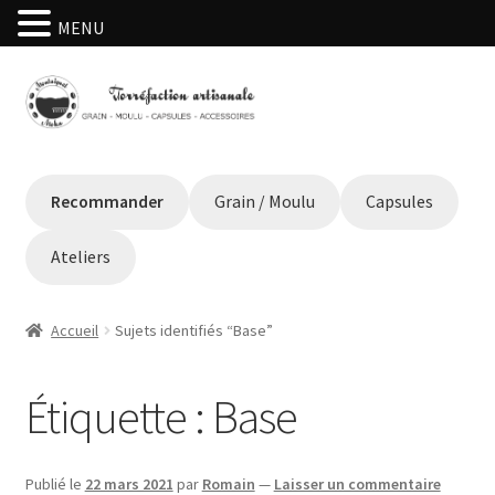
MENU
Aller
Aller
à
au
la
contenu
navigation
Recommander
Grain / Moulu
Capsules
Ateliers
Accueil
Sujets identifiés “Base”
Étiquette :
Base
Publié le
22 mars 2021
par
Romain
—
Laisser un commentaire