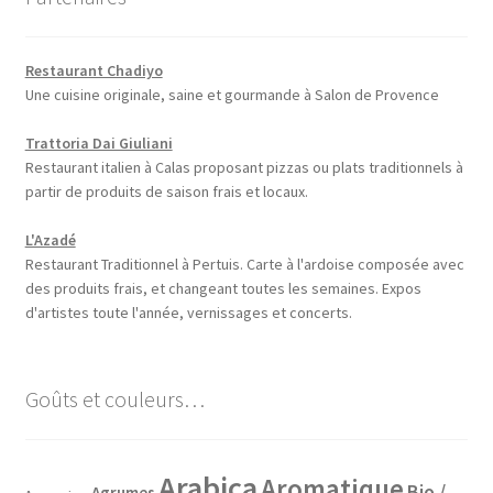
Restaurant Chadiyo
Une cuisine originale, saine et gourmande à Salon de Provence
Trattoria Dai Giuliani
Restaurant italien à Calas proposant pizzas ou plats traditionnels à
partir de produits de saison frais et locaux.
L'Azadé
Restaurant Traditionnel à Pertuis. Carte à l'ardoise composée avec
des produits frais, et changeant toutes les semaines. Expos
d'artistes toute l'année, vernissages et concerts.
Goûts et couleurs…
Arabica
Aromatique
Bio /
Agrumes