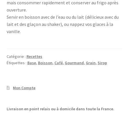
mais consommer rapidement et conserver au frigo après
ouverture.
Servir en boisson avec de l’eau ou du lait (délicieux avec du
lait et des glaçon au shaker), ou nappez vos glaces à la
vanille.
Catégorie :
Recettes
Étiquettes :
Base
,
Boisson
,
Café
,
Gourmand
,
Grain
,
Sirop
Mon Compte
Livraison en point relais ou à domicile dans toute la France.