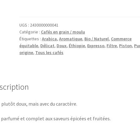
36,40€
UGS :
2430000000041
Catégorie :
Cafés en grain / moulu
Étiquettes :
Arabica
,
Aromatique
,
Bio / Naturel
,
Commerce
équitable
,
Délicat
,
Doux
,
Éthiopie
,
Expresso
,
Filtre
,
Piston
,
Pu
origine
,
Tous les cafés
scription
 plutôt doux, mais avec du caractère.
 parfumé et complet aux saveurs épicées et fruitées.