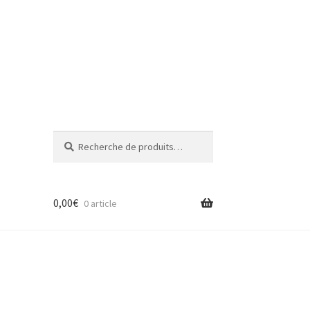
Recherche
Recherche
pour :
0,00
€
0 article