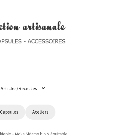
Articles/Recettes
t system
Ticket system
Capsules
Ateliers
thiopie – Moka Sidamo bio & équitable