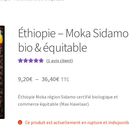
Éthiopie – Moka Sidamo
bio & équitable
(
1
avis client)
Noté
1
5.00
sur
5 basé sur
Plage
9,20
€
–
36,40
€
TTC
notation
de
client
Éthiopie Moka région Sidamo certifié biologique et
prix :
commerce équitable (Max Havelaar).
9,20€
à
Ce produit est actuellement en rupture et indisponib