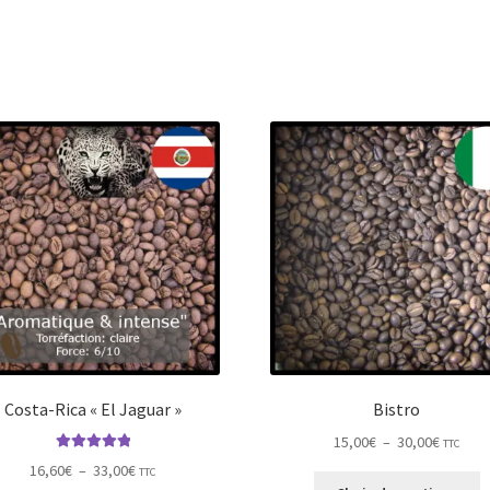
Costa-Rica « El Jaguar »
Bistro
Plage
15,00
€
–
30,00
€
TTC
Note
5.00
sur
de
Plage
16,60
€
–
33,00
€
TTC
C
5
prix :