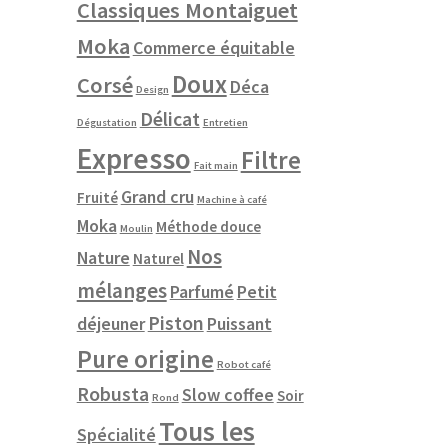
Classiques Montaiguet
roduit
Moka
Commerce équitable
lusieurs
Doux
Corsé
ariations.
Déca
Design
es
Délicat
Dégustation
Entretien
ptions
euvent
Expresso
Filtre
Fait main
tre
hoisies
Grand cru
Fruité
Machine à café
ur
Moka
Méthode douce
Moulin
Nos
Nature
age
Naturel
u
mélanges
Parfumé
Petit
roduit
Piston
déjeuner
Puissant
Pure origine
Robot café
Robusta
Slow coffee
Soir
Rond
Tous les
Spécialité