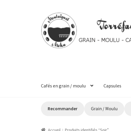
Aller
Aller
à
au
la
contenu
navigation
Cafés en grain / moulu
Capsules
Accueil
Commande
Mon Compte
Panier
Ticke
Recommander
Grain / Moulu
Accueil
Produits identifiés “Soir”