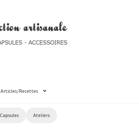
Articles/Recettes
t system
Ticket system
Capsules
Ateliers