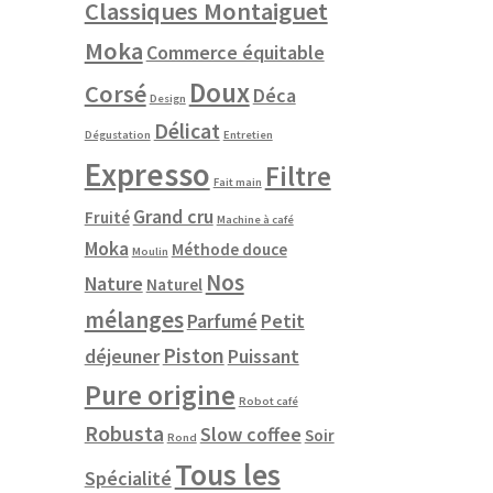
Classiques Montaiguet
Moka
Commerce équitable
Doux
Corsé
Déca
Design
Délicat
Dégustation
Entretien
Expresso
Filtre
Fait main
Grand cru
Fruité
Machine à café
Moka
Méthode douce
Moulin
Nos
Nature
Naturel
mélanges
Parfumé
Petit
Piston
déjeuner
Puissant
Pure origine
Robot café
Robusta
Slow coffee
Soir
Rond
Tous les
Spécialité