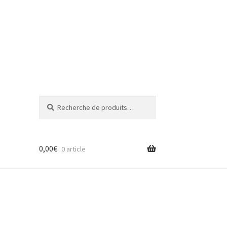
Recherche
Recherche
pour :
0,00
€
0 article