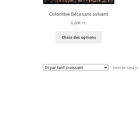
Colombie Déca sans solvant
8,00
€
TTC
Ce
Choix des options
produit
a
plusieurs
variations.
Voici le seul r
Les
options
peuvent
être
choisies
sur
la
page
du
produit