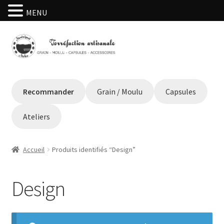
MENU
Aller
Aller
à
au
la
contenu
navigation
Recommander
Grain / Moulu
Capsules
Ateliers
Accueil
Produits identifiés “Design”
Design