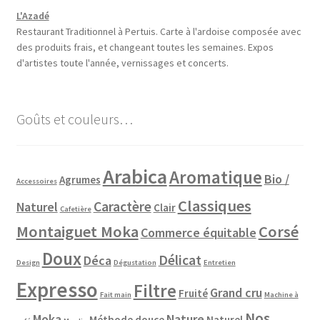
L'Azadé
Restaurant Traditionnel à Pertuis. Carte à l'ardoise composée avec
des produits frais, et changeant toutes les semaines. Expos
d'artistes toute l'année, vernissages et concerts.
Goûts et couleurs…
Arabica
Aromatique
Bio /
Agrumes
Accessoires
Classiques
Caractère
Naturel
Clair
Cafetière
Montaiguet Moka
Corsé
Commerce équitable
Doux
Délicat
Déca
Design
Dégustation
Entretien
Expresso
Filtre
Grand cru
Fruité
Fait main
Machine à
Nos
Moka
Nature
Méthode douce
Naturel