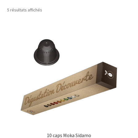
Trié
5 résultats affichés
par
prix
croissant
10 caps Moka Sidamo