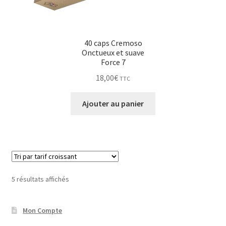
40 caps Cremoso
Onctueux et suave
Force 7
18,00
€
TTC
Ajouter au panier
Trié
5 résultats affichés
par
prix
Mon Compte
croissant