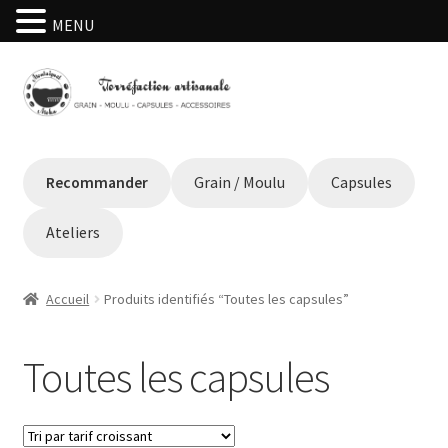
MENU
Aller
Aller
à
au
la
contenu
navigation
Recommander
Grain / Moulu
Capsules
Ateliers
Accueil
Produits identifiés “Toutes les capsules”
Toutes les capsules