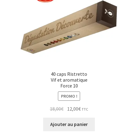
40 caps Ristretto
Vif et aromatique
Force 10
PROMO !
Le
Le
18,00
€
12,00
€
TTC
prix
prix
initial
actuel
Ajouter au panier
était :
est :