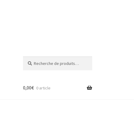
Recherche
Recherche
pour :
0,00
€
0 article