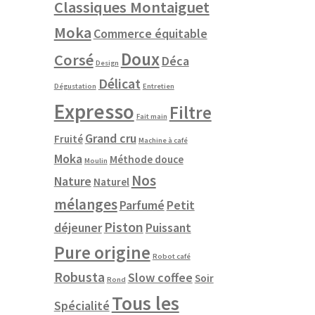
Classiques Montaiguet
Moka
Commerce équitable
e
roduit
Doux
Corsé
Déca
Design
Délicat
lusieurs
Dégustation
Entretien
ariations.
Expresso
Filtre
es
Fait main
ptions
Grand cru
Fruité
Machine à café
euvent
Moka
Méthode douce
tre
Moulin
hoisies
Nos
Nature
Naturel
ur
mélanges
Parfumé
Petit
age
Piston
déjeuner
Puissant
u
Pure origine
roduit
Robot café
Robusta
Slow coffee
Soir
Rond
Tous les
Spécialité