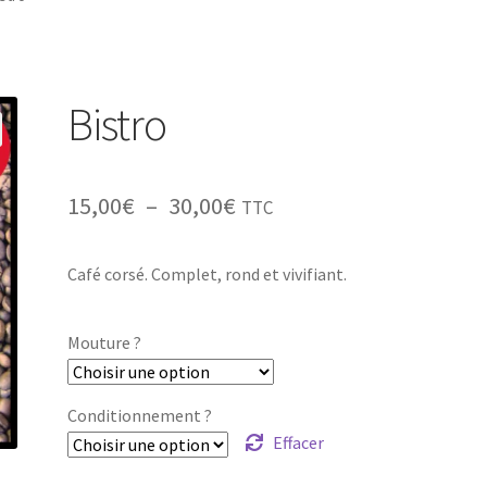
Bistro
Plage
15,00
€
–
30,00
€
TTC
de
Café corsé. Complet, rond et vivifiant.
prix :
15,00€
Mouture ?
à
30,00€
Conditionnement ?
Effacer