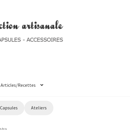
Articles/Recettes
t system
Ticket system
Capsules
Ateliers
stro