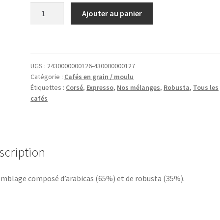
quantité
Ajouter au panier
de
Bistro
UGS :
2430000000126-430000000127
Catégorie :
Cafés en grain / moulu
Étiquettes :
Corsé
,
Expresso
,
Nos mélanges
,
Robusta
,
Tous les
cafés
scription
mblage composé d’arabicas (65%) et de robusta (35%).