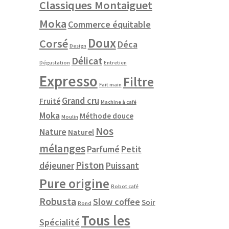
Classiques Montaiguet
Moka
Commerce équitable
Doux
Corsé
Déca
Design
Délicat
Dégustation
Entretien
Expresso
Filtre
Fait main
Grand cru
Fruité
Machine à café
Moka
Méthode douce
Moulin
Nos
Nature
Naturel
mélanges
Parfumé
Petit
Piston
déjeuner
Puissant
Pure origine
Robot café
Robusta
Slow coffee
Soir
Rond
Tous les
Spécialité