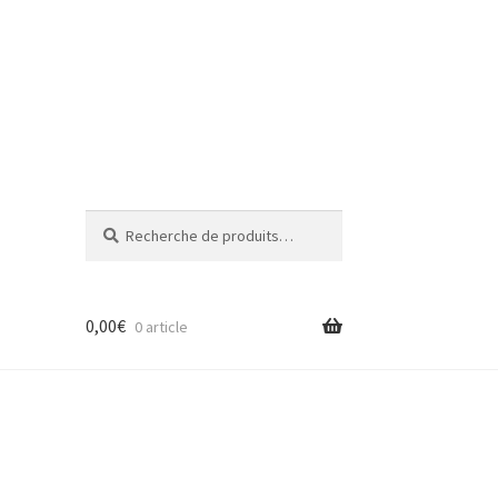
Recherche
Recherche
pour :
0,00
€
0 article