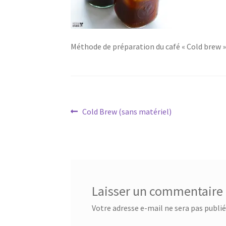
Méthode de préparation du café « Cold brew »,
Navigation
Article
Cold Brew (sans matériel)
précédent :
de
l’article
Laisser un commentaire
Votre adresse e-mail ne sera pas publié