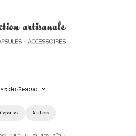
Articles/Recettes
t system
Ticket system
Capsules
Ateliers
sans matériel)
Cold-Brew-Coffee-1