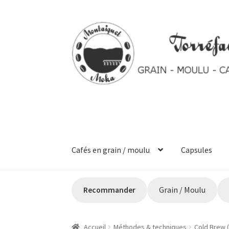
Aller
Aller
à
au
la
contenu
navigation
Cafés en grain / moulu
Capsules
Accueil
Commande
Mon Compte
Panier
Ticke
Recommander
Grain / Moulu
Accueil
Méthodes & techniques
Cold Brew (