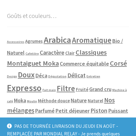
Goûts et couleurs…
Arabica
Aromatique
Bio /
Agrumes
Accessoires
Classiques
Caractère
Naturel
Clair
Cafetière
Montaiguet Moka
Corsé
Commerce équitable
Doux
Délicat
Déca
Design
Dégustation
Entretien
Expresso
Filtre
Grand cru
Fruité
Fait main
Machine à
Nos
Moka
Nature
Méthode douce
Naturel
café
Moulin
mélanges
Piston
Parfumé
Petit déjeuner
Puissant
Pure origine
Robusta
Slow coffee
Robot café
Rond
PAS DE TOURNÉE LIVRAISON DU JEUDI EN AOÛT -
Tous les cafés
REMPLACÉE PAR MONDIAL RELAY - Je prends quelques
Toutes les
Spécialité
Soir