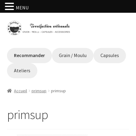
MENU
Aller
Aller
à
au
la
contenu
navigation
Recommander
Grain / Moulu
Capsules
Ateliers
Accueil
primsup
primsup
primsup