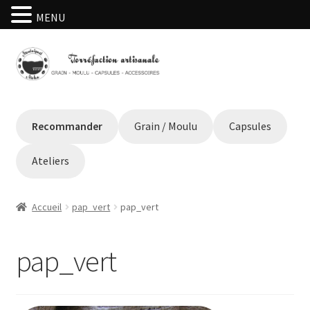
MENU
Aller
Aller
à
au
la
contenu
navigation
Recommander
Grain / Moulu
Capsules
Ateliers
Accueil
pap_vert
pap_vert
pap_vert