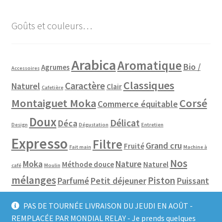
Goûts et couleurs…
Arabica
Aromatique
Bio /
Agrumes
Accessoires
Classiques
Caractère
Naturel
Clair
Cafetière
Montaiguet Moka
Corsé
Commerce équitable
Doux
Délicat
Déca
Design
Dégustation
Entretien
Expresso
Filtre
Grand cru
Fruité
Fait main
Machine à
Nos
Moka
Nature
Méthode douce
Naturel
café
Moulin
mélanges
Piston
Parfumé
Petit déjeuner
Puissant
Pure origine
Robusta
Slow coffee
Robot café
Rond
PAS DE TOURNÉE LIVRAISON DU JEUDI EN AOÛT -
Tous les cafés
REMPLACÉE PAR MONDIAL RELAY - Je prends quelques
Toutes les
Spécialité
Soir