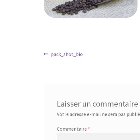
Navigation
Article
pack_shot_bio
précédent :
de
l’article
Laisser un commentaire
Votre adresse e-mail ne sera pas publié
Commentaire
*