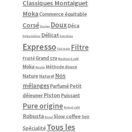
Classiques Montaiguet
Moka
Commerce équitable
Doux
Corsé
Déca
Design
Délicat
Dégustation
Entretien
Expresso
Filtre
Fait main
Grand cru
Fruité
Machine à café
Moka
Méthode douce
Moulin
Nos
Nature
Naturel
mélanges
Parfumé
Petit
Piston
déjeuner
Puissant
Pure origine
Robot café
Robusta
Slow coffee
Soir
Rond
Tous les
Spécialité