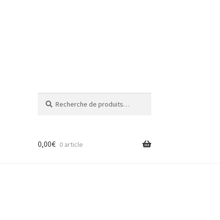
Recherche
Recherche
pour :
0,00
€
0 article