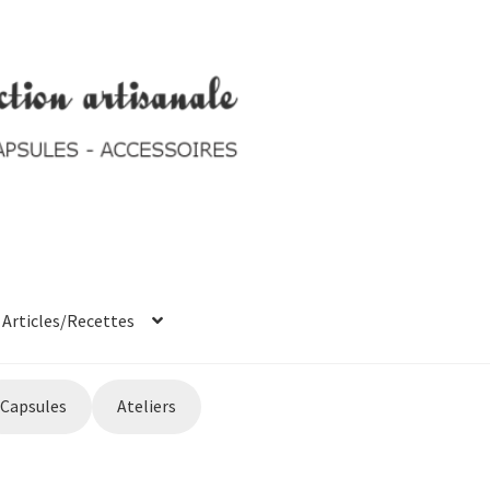
Articles/Recettes
t system
Ticket system
Capsules
Ateliers