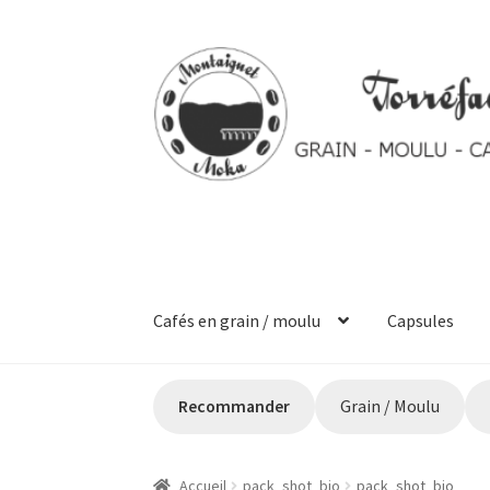
Aller
Aller
à
au
la
contenu
navigation
Cafés en grain / moulu
Capsules
Accueil
Commande
Mon Compte
Panier
Ticke
Recommander
Grain / Moulu
Accueil
pack_shot_bio
pack_shot_bio