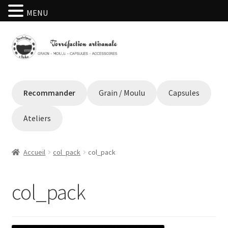
MENU
Aller
Aller
à
au
la
contenu
navigation
Recommander
Grain / Moulu
Capsules
Ateliers
Accueil
col_pack
col_pack
col_pack