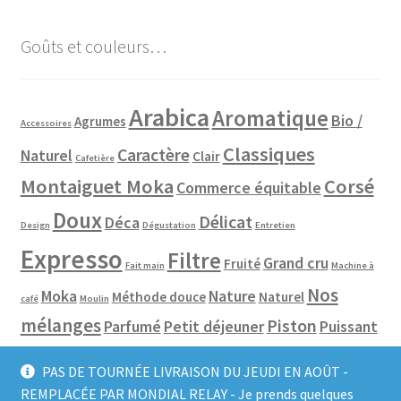
Goûts et couleurs…
Arabica
Aromatique
Bio /
Agrumes
Accessoires
Classiques
Caractère
Naturel
Clair
Cafetière
Montaiguet Moka
Corsé
Commerce équitable
Doux
Délicat
Déca
Design
Dégustation
Entretien
Expresso
Filtre
Grand cru
Fruité
Fait main
Machine à
Nos
Moka
Nature
Méthode douce
Naturel
café
Moulin
mélanges
Piston
Parfumé
Petit déjeuner
Puissant
Pure origine
Robusta
Slow coffee
Robot café
Rond
PAS DE TOURNÉE LIVRAISON DU JEUDI EN AOÛT -
Tous les cafés
REMPLACÉE PAR MONDIAL RELAY - Je prends quelques
Toutes les
Spécialité
Soir