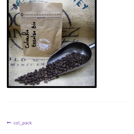
Navigation
Article
col_pack
précédent :