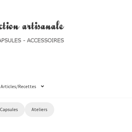
Articles/Recettes
t system
Ticket system
Capsules
Ateliers