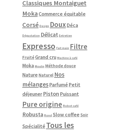
Classiques Montaiguet
Moka
Commerce équitable
Doux
Corsé
Déca
Design
Délicat
Dégustation
Entretien
Expresso
Filtre
Fait main
Grand cru
Fruité
Machine à café
Moka
Méthode douce
Moulin
Nos
Nature
Naturel
mélanges
Parfumé
Petit
Piston
déjeuner
Puissant
Pure origine
Robot café
Robusta
Slow coffee
Soir
Rond
Tous les
Spécialité