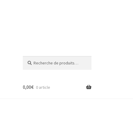
Recherche
Recherche
pour :
0,00
€
0 article