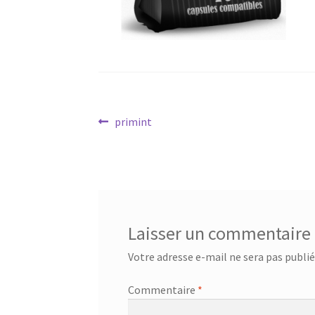
Navigation
Article
primint
précédent :
de
l’article
Laisser un commentaire
Votre adresse e-mail ne sera pas publié
Commentaire
*