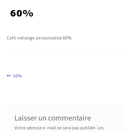
Café mélange personnalisé 60%
Navigation
Article
60%
précédent :
de
l’article
Laisser un commentaire
Votre adresse e-mail ne sera pas publiée.
Les