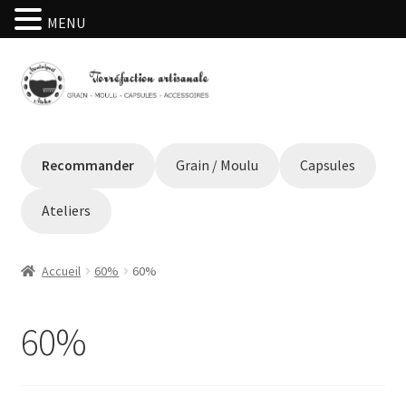
MENU
Aller
Aller
à
au
la
contenu
navigation
Recommander
Grain / Moulu
Capsules
Ateliers
Accueil
60%
60%
60%